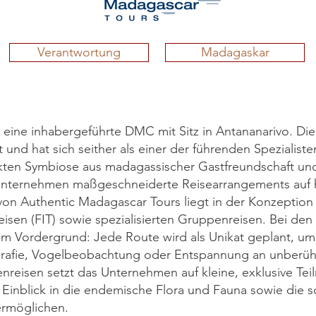
Verantwortung
Madagaskar
 eine inhabergeführte DMC mit Sitz in Antananarivo. Di
und hat sich seither als einer der führenden Spezialist
fekten Symbiose aus madagassischer Gastfreundschaft u
s Unternehmen maßgeschneiderte Reisearrangements auf
von Authentic Madagascar Tours liegt in der Konzeptio
sen (FIT) sowie spezialisierten Gruppenreisen. Bei den I
 im Vordergrund: Jede Route wird als Unikat geplant, um
rafie, Vogelbeobachtung oder Entspannung an unberühr
nreisen setzt das Unternehmen auf kleine, exklusive Te
 Einblick in die endemische Flora und Fauna sowie die so
ermöglichen.